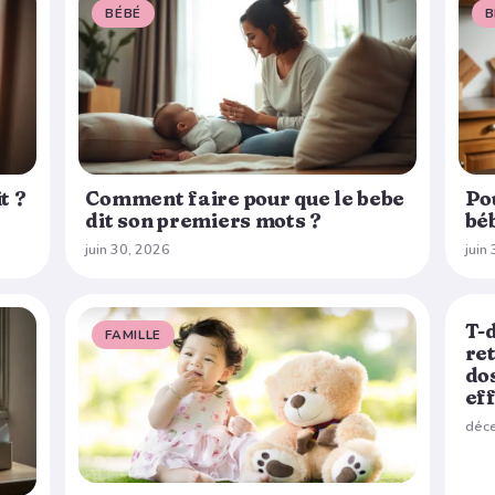
BÉBÉ
B
t ?
Comment faire pour que le bebe
Pou
dit son premiers mots ?
béb
juin 30, 2026
juin
T-
FAMILLE
N
re
do
ef
déc