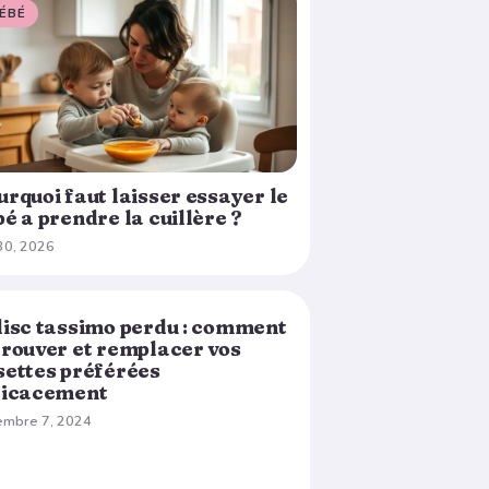
ÉBÉ
rquoi faut laisser essayer le
é a prendre la cuillère ?
 30, 2026
disc tassimo perdu : comment
UTRITION
trouver et remplacer vos
settes préférées
ficacement
embre 7, 2024